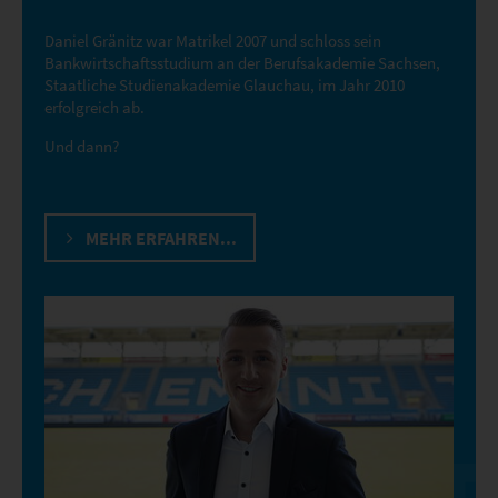
Daniel Gränitz war Matrikel 2007 und schloss sein
Bankwirtschaftsstudium an der Berufsakademie Sachsen,
Staatliche Studienakademie Glauchau, im Jahr 2010
erfolgreich ab.
Und dann?
MEHR ERFAHREN...