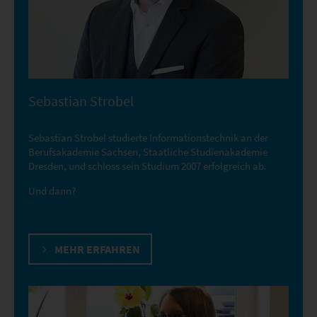
Sebastian Strobel
Sebastian Strobel studierte Informationstechnik an der
Berufsakademie Sachsen, Staatliche Studienakademie
Dresden, und schloss sein Studium 2007 erfolgreich ab.
Und dann?
MEHR ERFAHREN