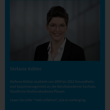
Stefanie Köhler
Stefanie Köhler studierte von 2009 bis 2012 Gesundheits-
und Sozialmanagement an der Berufsakademie Sachsen,
Staatliche Studienakademie Plauen.
Lesen Sie unter "mehr erfahren", wie es weiterging.