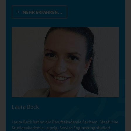
MEHR ERFAHREN...
Laura Beck
Laura Beck hat an der Berufsakademie Sachsen, Staatliche
Studienakademie Leipzig, Service Engineering studiert.