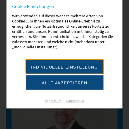
Jan Karl
Cookie Einstellungen
Wir verwenden auf dieser Website mehrere Arten von
Jan Karl ist Absolvent der Berufsakademie Sachsen,
Cookies, um Ihnen ein optimales Online-Erlebnis zu
Staatliche Studienakademie Riesa, und hat an jener
ermöglichen, die Nutzerfreundlichkeit unseres Portals zu
Maschinenbau studiert.
erhöhen und unsere Kommunikation mit Ihnen stetig zu
verbessern. Sie können entscheiden, welche Kategorien Sie
Was macht Herr Karl heute?
zulassen möchten und welche nicht (mehr dazu unter
„Individuelle Einstellung“).
MEHR ERFAHREN
INDIVIDUELLE EINSTELLUNG
ALLE AKZEPTIEREN
Impressum
|
Datenschutz