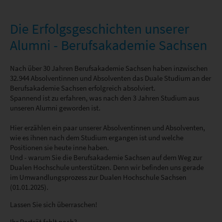
Hygieneingenieurwesen (StA Plauen)
Feierliche Verabschiedung in Bautzen
Die Erfolgsgeschichten unserer
17. Dezember 2024
Alumni - Berufsakademie Sachsen
Organisationsübergang von der
Berufsakademie zur Dualen Hochschule
Nach über 30 Jahren Berufsakademie Sachsen haben inzwischen
Sachsen
32.944 Absolventinnen und Absolventen das Duale Studium an der
12. Dezember 2024
Berufsakademie Sachsen erfolgreich absolviert.
Spannend ist zu erfahren, was nach den 3 Jahren Studium aus
unseren Alumni geworden ist.
Hier erzählen ein paar unserer Absolventinnen und Absolventen,
wie es ihnen nach dem Studium ergangen ist und welche
Positionen sie heute inne haben.
Und - warum Sie die Berufsakademie Sachsen auf dem Weg zur
Dualen Hochschule unterstützen. Denn wir befinden uns gerade
im Umwandlungsprozess zur Dualen Hochschule Sachsen
(01.01.2025).
Lassen Sie sich überraschen!
Ihr Porträt fehlt noch?