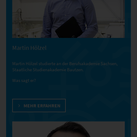
Martin Hölzel
Martin Hölzel studierte an der Berufsakademie Sachsen,
Staatliche Studienakademie Bautzen.
Was sagt er?
MEHR ERFAHREN