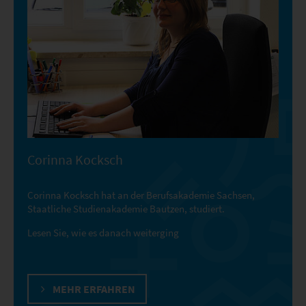
Corinna Kocksch
Corinna Kocksch hat an der Berufsakademie Sachsen,
Staatliche Studienakademie Bautzen, studiert.
Lesen Sie, wie es danach weiterging
MEHR ERFAHREN