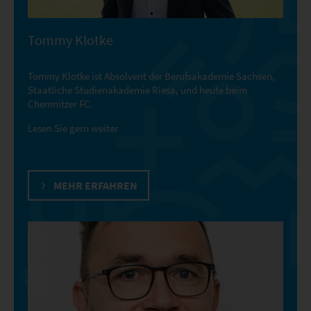
Tommy Klotke
Tommy Klotke ist Absolvent der Berufsakademie Sachsen,
Staatliche Studienakademie Riesa, und heute beim
Chemnitzer FC.
Lesen Sie gern weiter
MEHR ERFAHREN