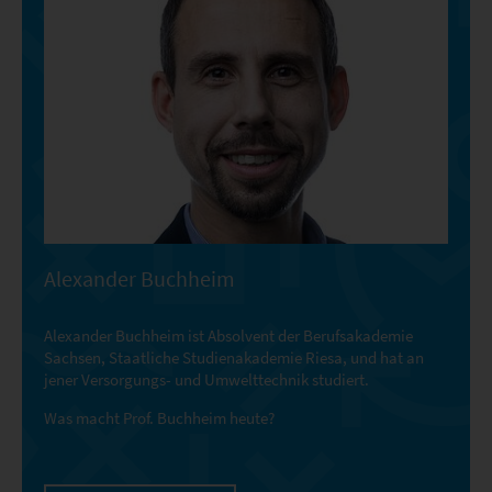
Alexander Buchheim
Alexander Buchheim ist Absolvent der Berufsakademie
Sachsen, Staatliche Studienakademie Riesa, und hat an
jener Versorgungs- und Umwelttechnik studiert.
Was macht Prof. Buchheim heute?