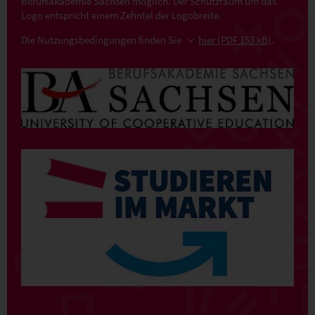
Berufsakademie Sachsen möglich. Der Schutzraum um das
Logo entspricht einem Zehntel der Logobreite.
Die Nutzungsbedingungen finden Sie
hier (PDF 153 kB)
.