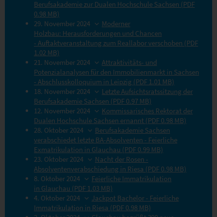
Berufsakademie zur Dualen Hochschule Sachsen (PDF
0.98 MB)
29. November 2024
Moderner
Holzbau: Herausforderungen und Chancen
- Auftaktveranstaltung zum Reallabor verschoben (PDF
1.02 MB)
21. November 2024
Attraktivitäts- und
Potenzialanalysen für den Immobilienmarkt in Sachsen
- Abschlusskolloquium in Leipzig (PDF 1.01 MB)
18. November 2024
Letzte Aufsichtsratssitzung der
Berufsakademie Sachsen (PDF 0.97 MB)
12. November 2024
Kommissarisches Rektorat der
Dualen Hochschule Sachsen ernannt (PDF 0.98 MB)
28. Oktober 2024
Berufsakademie Sachsen
verabschiedet letzte BA-Absolventen - Feierliche
Exmatrikulation in Glauchau (PDF 0.99 MB)
23. Oktober 2024
Nacht der Rosen -
Absolventenverabschiedung in Riesa (PDF 0.98 MB)
8. Oktober 2024
Feierliche Immatrikulation
in Glauchau (PDF 1.03 MB)
4. Oktober 2024
Jackpot Bachelor - Feierliche
Immatrikulation in Riesa (PDF 0.98 MB)