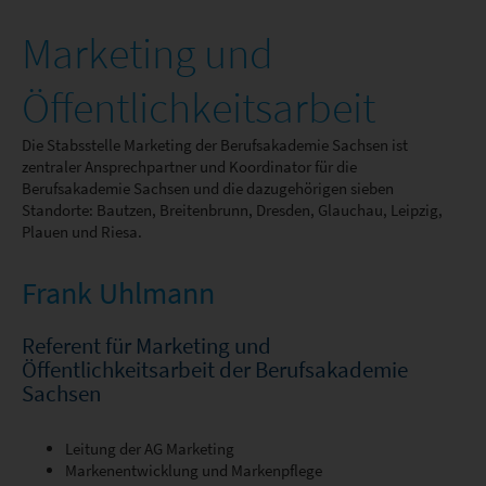
Hygieneingenieurwesen (StA Plauen)
Marketing und
Feierliche Verabschiedung in Bautzen
17. Dezember 2024
Öffentlichkeitsarbeit
Organisationsübergang von der
Berufsakademie zur Dualen Hochschule
Die Stabsstelle Marketing der Berufsakademie Sachsen ist
Sachsen
zentraler Ansprechpartner und Koordinator für die
Berufsakademie Sachsen und die dazugehörigen sieben
12. Dezember 2024
Standorte: Bautzen, Breitenbrunn, Dresden, Glauchau, Leipzig,
Plauen und Riesa.
Frank Uhlmann
Referent für Marketing und
Öffentlichkeitsarbeit der Berufsakademie
Sachsen
Leitung der AG Marketing
Markenentwicklung und Markenpflege