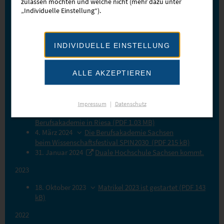
zulassen möchten und welche nicht (mehr dazu unter
Medieneinladung Plauen, Riesa, Leipzig (PDF 111 kB)
„Individuelle Einstellung“).
11. April 2024
Fachtagung Physician Assistant in
Plauen - Erfahrungsaustausch zwischen Wissenschaft
und Praxis (PDF 1.02 MB)
8. April 2024
Aus BA Sachsen wird DHSN! - SPIN2030.
INDIVIDUELLE EINSTELLUNG
Wissenschaftsland Sachsen geht auf Berufsakademie
Sachsen-Tour (PDF 124 kB)
2. April 2024
Dual genial -
ALLE AKZEPTIEREN
steigende Studienvergütung und zufriedene
Alumni. (PDF 0.98 MB)
28. März 2024
Gebäude-Energie-W(a)ende und das
Impressum
|
Datenschutz
Reallabor Rittergut - Wanderausstellung an der
Berufsakademie in Riesa (PDF 1.03 MB)
4. März 2024
Die Berufsakademie Sachsen
beim Wissenschaftsfestival SPIN2030 (PDF 215 kB)
31. Januar 2024
Duale Hochschule Sachsen kommt.
2023
18. Oktober 2023
Matrikel 2023 ist gestartet (PDF 143
kB)
2022