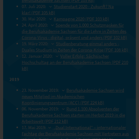
Berufsakademie Sachsen (PDF 105 kB)
07. Juli 2020:
Studienstart 2020 - Zukunft? Na
klar! (PDF 105 kB)
30. Mai 2020:
Kampagne 2020 (PDF 103 kB)
24. April 2020:
Spende von 1.000 Schutzmasken für
die Berufsakademie Sachsen für die Lehre in Zeiten des
Corona-Virus - digital, präsent und anders (PDF 102 kB)
19. März 2020:
Studienberatung einmal anders -
Duales Studium in Zeiten der Corona-Krise (PDF 108 kB)
12. Januar 2020:
Voller Erfolg: Sächsischer
Hochschultag an der Berufsakademie Sachsen (PDF 210
kB)
2019
23. November 2019:
Berufsakademie Sachsen wird
neues Mitglied im Akademischen
Koordinierungszentrum (ACC) (PDF 224 kB)
06. November 2019:
Rund 1.100 Absolventen der
Berufsakademie Sachsen starten im Herbst 2019 in die
Arbeitswelt (PDF 212 kB)
17. Mai 2019:
„Dual International“ – internationaler
Fachtag der Berufsakademie Sachsen mit Vertretern aus