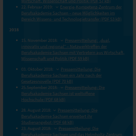
Wirtschaft, Wissenschaft und Politik (PDF 57 kB)
22. Februar 2019:
Energie-Kompetenz-Zentrum der
Berufsakademie Sachsen – neue Möglichkeiten im
Bereich Wissens- und Technologietransfer (PDF 53 kB)
2018
15. November 2018:
Pressemitteilung: „dual,
innovativ und regional“ – Netzwerktreffen der
Berufsakademie Sachsen mit Vertretern aus Wirtschaft,
Wissenschaft und Politik (PDF 59 kB)
03. Oktober 2018:
Pressemitteilung: Die
Berufsakademie Sachsen ein Jahr nach der
Gesetzesnovelle (PDF 70 kB)
25.September 2018:
Pressemitteilung: Die
Berufsakademie Sachsen ist weltoffene
Hochschule (PDF 68 kB)
28. August 2018:
Pressemitteilung: Die
Berufsakademie Sachsen erweitert ihr
Studienangebot (PDF 68 kB)
23. August 2018:
Pressemitteilung: Die
Berufsakademie Sachsen und das Helmholtz-Zentrum