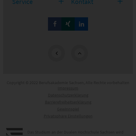
Service
Kontakt
Studienangebote
Berufsakademie Sachsen
Studieninteressierte
Bautzen
Praxispartner
Breitenbrunn
Presse & Medien
Berufsakademie Sachsen
Berufsakademie Sachsen
Dresden
Internationalisierung
Zentrale Geschäftsstelle
Hoffnung 83
Glauchau
Studienangebote
08371
Glauchau
Leipzig
Kontakt
Aktuelle Projekte
Sachsen
Riesa
Plauen
Tel:
+49 (0)3763 173-120
Fax:
+49 (0)3763 173-181
E-Mail:
info@ba-sachsen.de
Copyright © 2022 Berufsakademie Sachsen, Alle Rechte vorbehalten
Impressum
Datenschutzerklärung
Barrierefreiheitserklärung
Gewinnspiel
Privatsphäre Einstellungen
Das Studium an der Dualen Hochschule Sachsen wird